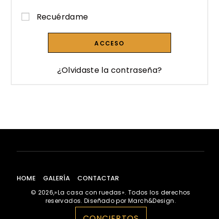
Recuérdame
ACCESO
¿Olvidaste la contraseña?
HOME
GALERÍA
CONTACTAR
© 2026,»La casa con ruedas». Todos los derechos
reservados. Diseñado por March&Design.
CONCIERTOS