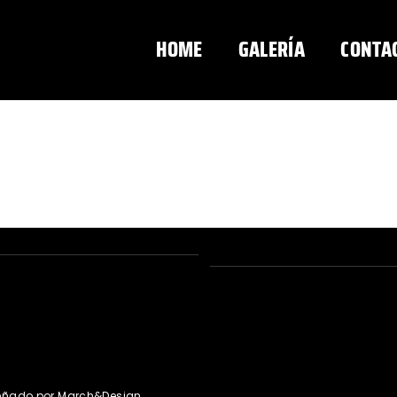
HOME
GALERÍA
CONTA
señado por March&Design.