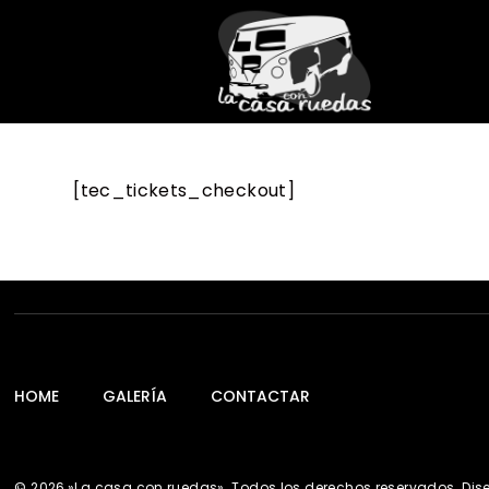
[tec_tickets_checkout]
HOME
GALERÍA
CONTACTAR
© 2026,»La casa con ruedas». Todos los derechos reservados. Di